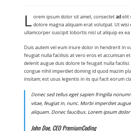
L
orem ipsum dolor sit amet, consectet
ad
elit
dolore magna aliquam erat volutpat. Ut wisi 
ullamcorper suscipit lobortis nisl ut aliquip ex
Duis autem vel eum iriure dolor in hendrerit in v
feugiat nulla facilisis at vero eros et accumsan e
delenit augue duis dolore te feugait nulla facilisi.
congue nihil imperdiet doming id quod mazim pla
insitam; est usus legentis in iis qui facit eorum cl
D
onec sed tellus eget sapien fringilla nonu
vitae, feugiat in, nunc. Morbi imperdiet augu
aliquam. Donec faucibus.
Lorem ipsum dolor s
John Doe, CEO PremiumCoding