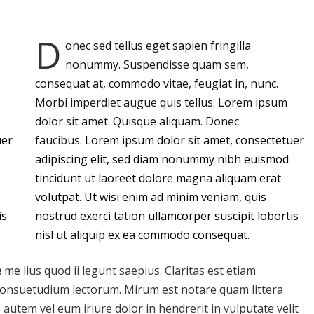
D
onec sed tellus eget sapien fringilla
nonummy.
Suspendisse quam sem,
consequat at, commodo vitae, feugiat in, nunc.
Morbi imperdiet augue quis tellus. Lorem ipsum
dolor sit amet. Quisque aliquam. Donec
uer
faucibus.
Lorem ipsum dolor sit amet, consectetuer
adipiscing elit, sed diam nonummy nibh euismod
tincidunt ut laoreet dolore magna aliquam erat
volutpat. Ut wisi enim ad minim veniam, quis
is
nostrud exerci tation ullamcorper suscipit lobortis
nisl ut aliquip ex ea commodo consequat.
e
me lius quod ii legunt saepius. Claritas est etiam
onsuetudium lectorum. Mirum est notare quam littera
tem vel eum iriure dolor in hendrerit in vulputate velit