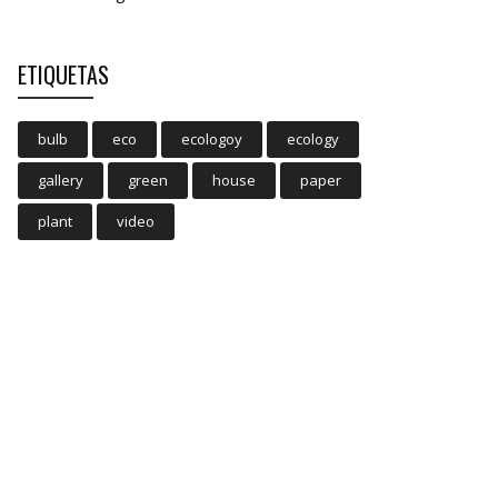
ETIQUETAS
bulb
eco
ecologoy
ecology
gallery
green
house
paper
plant
video