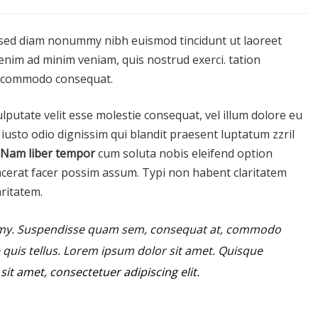
 sed diam nonummy nibh euismod tincidunt ut laoreet
enim ad minim veniam, quis nostrud exerci. tation
 ea commodo consequat.
ulputate velit esse molestie consequat, vel illum dolore eu
t iusto odio dignissim qui blandit praesent luptatum zzril
Nam liber tempor
cum soluta nobis eleifend option
cerat facer possim assum. Typi non habent claritatem
aritatem.
mmy.
Suspendisse quam sem, consequat at, commodo
e quis tellus. Lorem ipsum dolor sit amet. Quisque
it amet, consectetuer adipiscing elit.