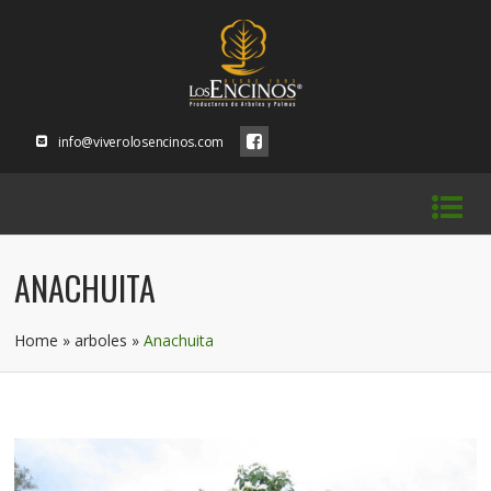
info@viverolosencinos.com
ANACHUITA
Home
»
arboles
»
Anachuita