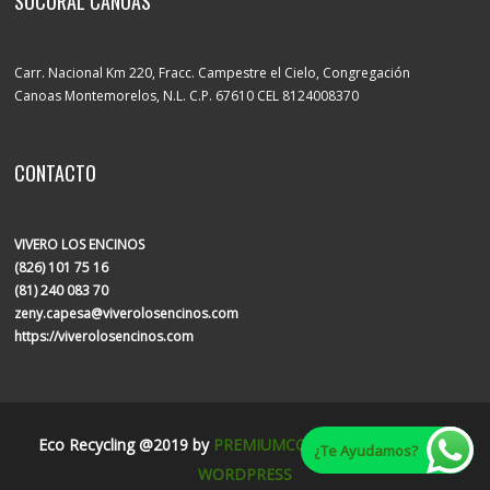
SUCURAL CANOAS
Carr. Nacional Km 220, Fracc. Campestre el Cielo, Congregación
Canoas Montemorelos, N.L. C.P. 67610 CEL 8124008370
CONTACTO
VIVERO LOS ENCINOS
(826) 101 75 16
(81) 240 083 70
zeny.capesa@viverolosencinos.com
https://viverolosencinos.com
Eco Recycling @2019 by
PREMIUMCODING
| Powered by:
¿Te Ayudamos?
WORDPRESS