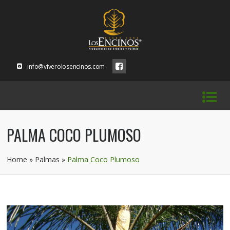
info@viverolosencinos.com
PALMA COCO PLUMOSO
Home
»
Palmas
»
Palma Coco Plumoso