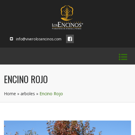
info@viverolosencinos.com
ENCINO ROJO
Home
»
arboles
»
Encino Rojo