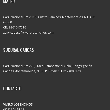
MATRIZ
Carr. Nacional Km 202.5, Cuatro Caminos, Montemorelos, N.L. C.P.
67560
CEL 8261017516
zeny.capesa@viverolosencinos.com
SUCURAL CANOAS
Carr. Nacional Km 220, Fracc. Campestre el Cielo, Congregación
Canoas Montemorelos, N.L. C.P. 67610 CEL 8124008370
CONTACTO
VIVERO LOS ENCINOS
(826) 101 75 16