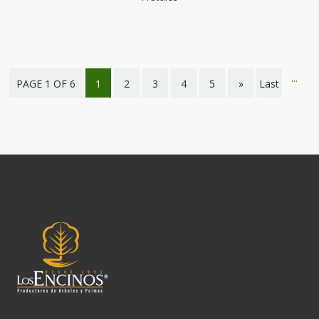
...
PAGE 1 OF 6
1
2
3
4
5
»
Last
page