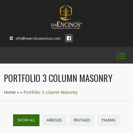
info@viverolosencinos.com
PORTFOLIO 3 COLUMN MASONRY
Home
»
»
Portfolio 3 column Masonry
SHOW ALL
ARBOLES
FRUTALES
PALMAS