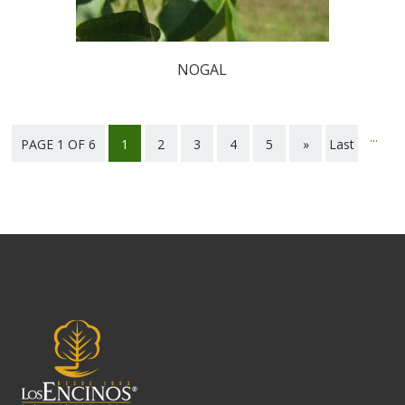
NOGAL
...
PAGE 1 OF 6
1
2
3
4
5
»
Last
page