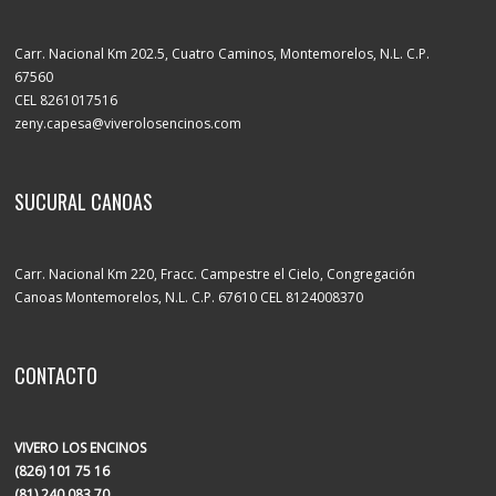
Carr. Nacional Km 202.5, Cuatro Caminos, Montemorelos, N.L. C.P.
67560
CEL 8261017516
zeny.capesa@viverolosencinos.com
SUCURAL CANOAS
Carr. Nacional Km 220, Fracc. Campestre el Cielo, Congregación
Canoas Montemorelos, N.L. C.P. 67610 CEL 8124008370
CONTACTO
VIVERO LOS ENCINOS
(826) 101 75 16
(81) 240 083 70