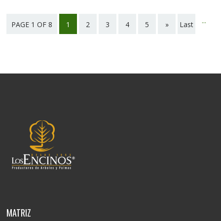
...
PAGE 1 OF 8
1
2
3
4
5
»
Last
page
MATRIZ